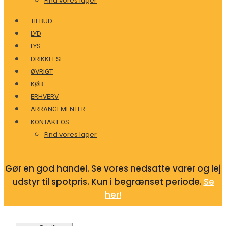
Find vores lager
TILBUD
LYD
LYS
DRIKKELSE
ØVRIGT
KØB
ERHVERV
ARRANGEMENTER
KONTAKT OS
Find vores lager
Gør en god handel. Se vores nedsatte varer og lej
udstyr til spotpris. Kun i begrænset periode.
Se
her!