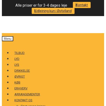
Alle priser er for 3-4 dages leje
Kontakt
Udlejning kun i Østjylland
Menu
TILBUD
LYD
LYS
DRIKKELSE
ØVRIGT
KØB
ERHVERV
ARRANGEMENTER
KONTAKT OS