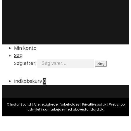
Min konto
Søg
Søg efter:
Søg
Indkøbskurv
0
© InstallSound | Alle rettigheder forbeholdes |
Privatlivspolitik
|
Webshop
udviklet i samarbejde med abovestandard.dk