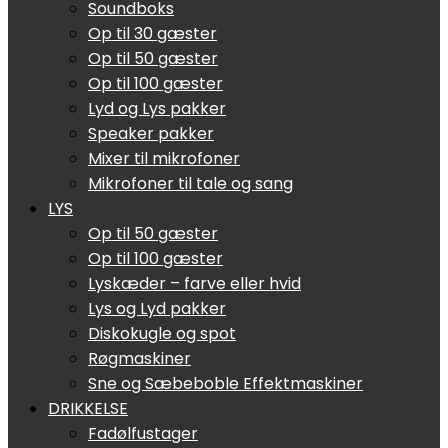
Soundboks
Op til 30 gæster
Op til 50 gæster
Op til 100 gæster
Lyd og Lys pakker
Speaker pakker
Mixer til mikrofoner
Mikrofoner til tale og sang
LYS
Op til 50 gæster
Op til 100 gæster
Lyskæder – farve eller hvid
Lys og Lyd pakker
Diskokugle og spot
Røgmaskiner
Sne og Sæbeboble Effektmaskiner
DRIKKELSE
Fadølfustager