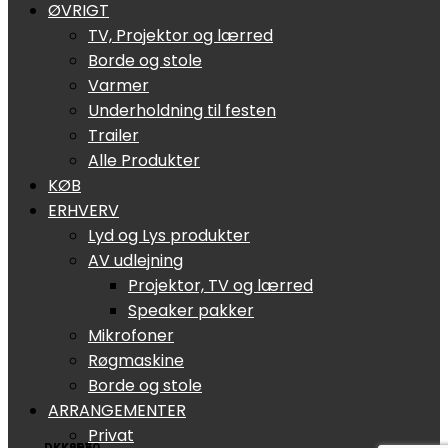
ØVRIGT
TV, Projektor og lærred
Borde og stole
Varmer
Underholdning til festen
Trailer
Alle Produkter
KØB
ERHVERV
Lyd og Lys produkter
AV udlejning
Projektor, TV og lærred
Speaker pakker
Mikrofoner
Røgmaskine
Borde og stole
ARRANGEMENTER
Privat
DKK695
DKK2570