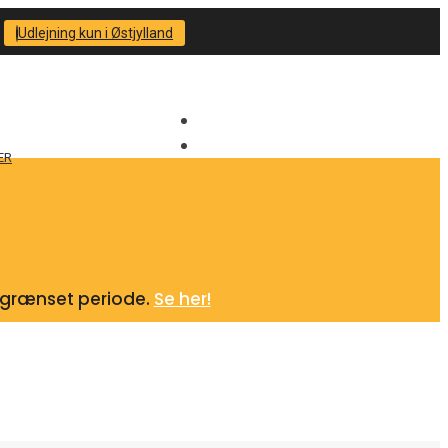
Udlejning kun i Østjylland
ER
begrænset periode.
Se her!