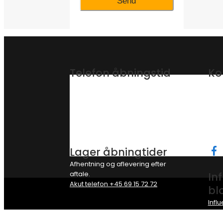
Telefon åbningstid
Ko
Mandag – Fredag fra 16.00 til 20.00.
Inst
Lørdag og Søndag fra 10.00 til 21.00.
Bakk
Hvis du ringer uden for
8362
åbningstiden, har du mulighed for,
Tele
at indtale en telefonbesked.
E-ma
CVR/
Lager åbningtider
Afhentning og aflevering efter
aftale.
In
Akut telefon +45 69 15 72 72
bl
Infl