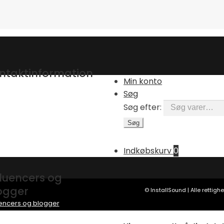
ntaktinformation
Min konto
allSound.dk
Søg
edraget 1 - Indgang F
 Hørning.
Søg efter:
fon: +45 71998870
Søg
il: info@installsound.dk
SE: 34 81 14 15/34 86 80 93
Indkøbskurv
0
fluencers og
ogger
© InstallSound | Alle rettigh
uencers og blogger