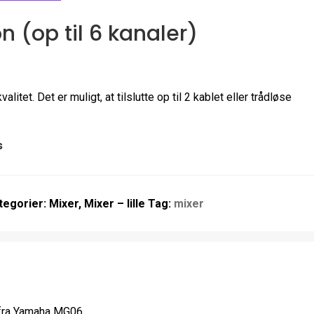
on (op til 6 kanaler)
kvalitet. Det er muligt, at tilslutte op til 2 kablet eller trådløse
s
tegorier:
Mixer
,
Mixer – lille
Tag:
mixer
) fra Yamaha MG06