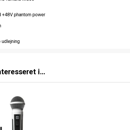
ed +48V phantom power
h
 udlejning
nteresseret i…