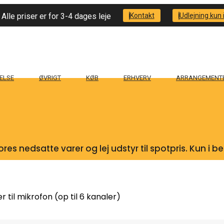
Alle priser er for 3-4 dages leje
Kontakt
Udlejning kun i
ELSE
ØVRIGT
KØB
ERHVERV
ARRANGEMENT
res nedsatte varer og lej udstyr til spotpris. Kun i 
er til mikrofon (op til 6 kanaler)