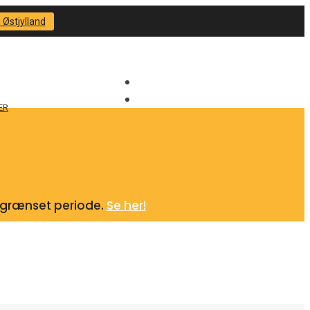
 Østjylland
ER
begrænset periode.
Se her!