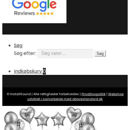
Søg
Søg efter:
Søg
Indkøbskurv
0
© InstallSound | Alle rettigheder forbeholdes |
Privatlivspolitik
|
Webshop
udviklet i samarbejde med abovestandard.dk