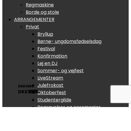
Røgmaskine
Borde og stole
ARRANGEMENTER
Privat
Bryllup
Børne- ungdomsfødselsdag
Festival
Konfirmation
Lej en DJ
Sommer- og vejfest
LiveStream
Julefrokost
DKK1995
DKK1395
DKK695
DKK260
Oktoberfest
Studentergilde
Begravelser og ceremonier
Erhverv
Firmafest
Julefrokost