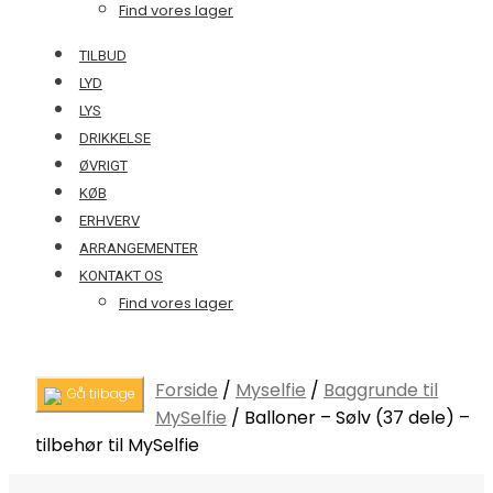
Find vores lager
TILBUD
LYD
LYS
DRIKKELSE
ØVRIGT
KØB
ERHVERV
ARRANGEMENTER
KONTAKT OS
Find vores lager
Forside
/
Myselfie
/
Baggrunde til
Gå tilbage
MySelfie
/
Balloner – Sølv (37 dele) –
tilbehør til MySelfie