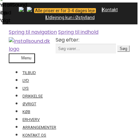
Kontakt
Alle priser er for 3-4 dages leje
Udlejning kun i Østjylland
Spring til navigation
Spring til indhold
Søg efter:
Søg
Menu
TILBUD
LYD
LYS
DRIKKELSE
ØVRIGT
KØB
ERHVERV
ARRANGEMENTER
KONTAKT OS