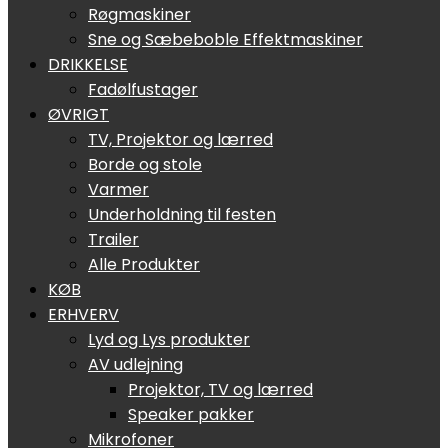
Røgmaskiner
Sne og Sæbeboble Effektmaskiner
DRIKKELSE
Fadølfustager
ØVRIGT
TV, Projektor og lærred
Borde og stole
Varmer
Underholdning til festen
Trailer
Alle Produkter
KØB
ERHVERV
Lyd og Lys produkter
AV udlejning
Projektor, TV og lærred
Speaker pakker
Mikrofoner