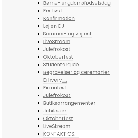
Børne- ungdomsfødselsdag
Festival
Konfirmation
Lej en DJ
Sommer- og vejfest
LiveStream
Julefrokost
Oktoberfest
Studentergilde
Begravelser og ceremonier
Erhverv
Firmafest
Julefrokost
Butiksarrangementer
Jubilæum
Oktoberfest
LiveStream
KONTAKT OS