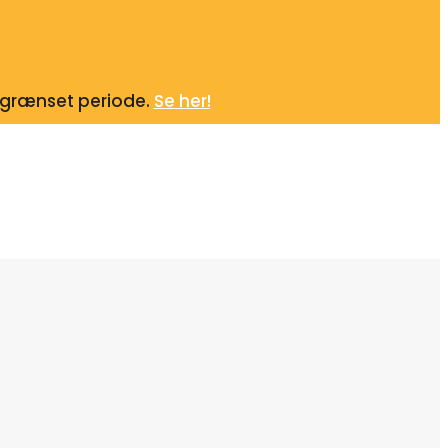
begrænset periode.
Se her!