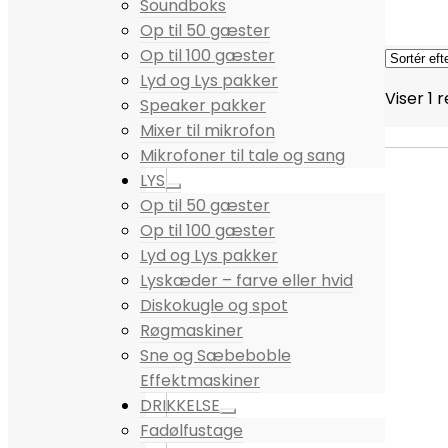
Soundboks
Op til 50 gæster
Op til 100 gæster
Lyd og Lys pakker
Viser 1 
Speaker pakker
Mixer til mikrofon
Mikrofoner til tale og sang
LYS
Op til 50 gæster
Op til 100 gæster
Lyd og Lys pakker
Lyskæder – farve eller hvid
Diskokugle og spot
Røgmaskiner
Sne og Sæbeboble
Effektmaskiner
DRIKKELSE
Fadølfustage