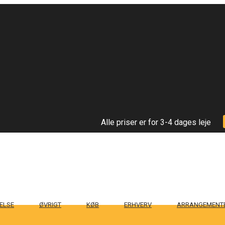
Alle priser er for 3-4 dages leje
ELSE
ØVRIGT
KØB
ERHVERV
ARRANGEMENT