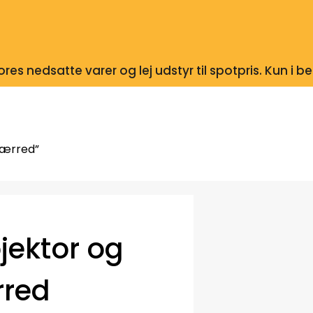
res nedsatte varer og lej udstyr til spotpris. Kun i 
lærred”
jektor og
rred