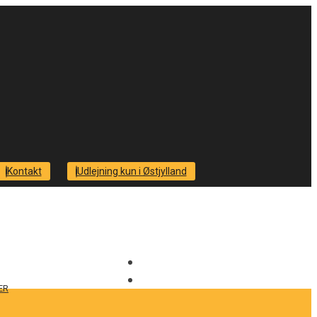
Kontakt
Udlejning kun i Østjylland
ER