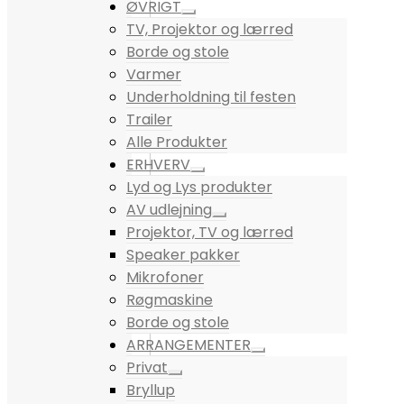
ØVRIGT
TV, Projektor og lærred
Borde og stole
Varmer
Underholdning til festen
Trailer
Alle Produkter
ERHVERV
Lyd og Lys produkter
AV udlejning
Projektor, TV og lærred
Speaker pakker
Mikrofoner
Røgmaskine
Borde og stole
ARRANGEMENTER
Privat
Bryllup