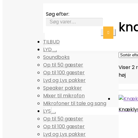
Søg efter:
kn
TILBUD
LYD
Soundboks
Op til 50 gæster
Viser 2 
Op til 100 gæster
høj
Lyd og Lys pakker
Speaker pakker
Mixer til mikrofon
Mikrofoner til tale og sang
Knæklys 
LYS
Op til 50 gæster
Op til 100 gæster
Lyd og Lys pakker