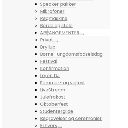
Speaker pakker
Mikrofoner
Røgmaskine
Borde og stole
ARRANGEMENTER
Privat
Bryllup
Børne- ungdomsfødselsdag
Festival
Konfirmation
Lej en DJ
Sommer- og vejfest
LiveStream
Julefrokost
Oktoberfest
Studentergilde
Begravelser og ceremonier
Erhverv