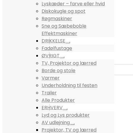
Lyskæder – farve eller hvid
Diskokugle og spot
Røgmaskiner
Sne og Sæbeboble
Effektmaskiner
DRIKKELSE
Fadølfustage
ØVRIGT
TV, Projektor og lærred
Borde og stole
Varmer
Underholdning til festen
Trailer
Alle Produkter
ERHVERV
Lyd og Lys produkter
AV udlejning
Projektor, TV og lærred