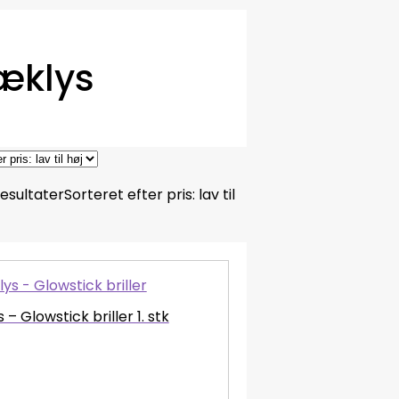
æklys
resultater
Sorteret efter pris: lav til
– Glowstick briller 1. stk