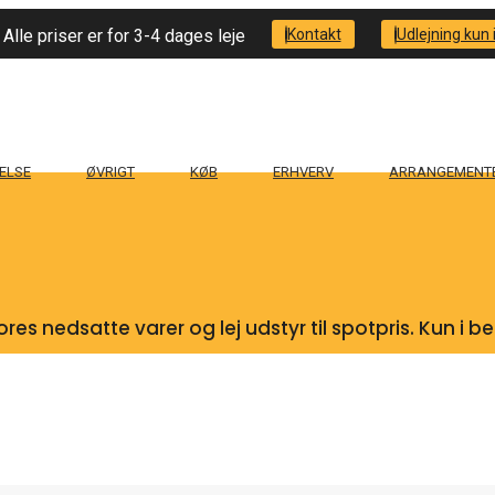
Alle priser er for 3-4 dages leje
Kontakt
Udlejning kun i
ELSE
ØVRIGT
KØB
ERHVERV
ARRANGEMENT
res nedsatte varer og lej udstyr til spotpris. Kun i 