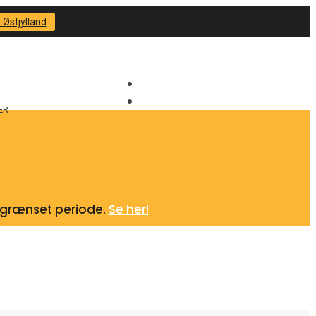
 Østjylland
ER
begrænset periode.
Se her!