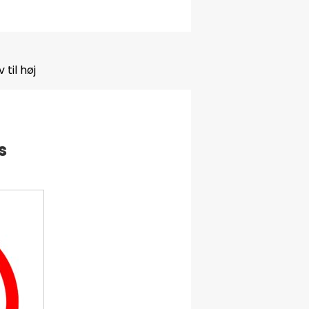
 til høj
s