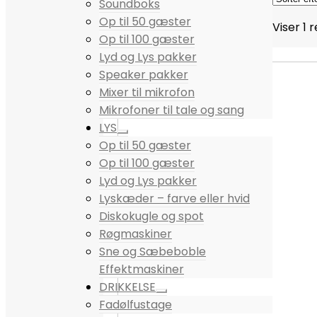
Soundboks
Op til 50 gæster
Viser 1 
Op til 100 gæster
Lyd og Lys pakker
Speaker pakker
Mixer til mikrofon
Mikrofoner til tale og sang
LYS
Op til 50 gæster
Op til 100 gæster
Lyd og Lys pakker
Lyskæder – farve eller hvid
Diskokugle og spot
Røgmaskiner
Sne og Sæbeboble
Effektmaskiner
DRIKKELSE
Fadølfustage