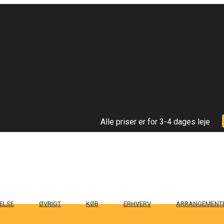
Alle priser er for 3-4 dages leje
ELSE
ØVRIGT
KØB
ERHVERV
ARRANGEMENT