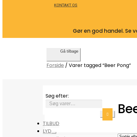
KONTAKT OS
Gør en god handel. Se vo
Gå tilbage
Forside
/
Varer tagged “Beer Pong”
Søg efter:
Be
TILBUD
LYD