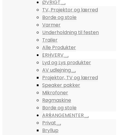
ØVRIGT
TV, Projektor og lærred
Borde og stole
Varmer
Underholdning til festen
Trailer
Alle Produkter
ERHVERV
Lyd og Lys produkter
AV udlejning
Projektor, TV og lærred
Speaker pakker
Mikrofoner
Røgmaskine
Borde og stole
ARRANGEMENTER
Privat
Bryllup