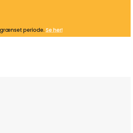
begrænset periode.
Se her!