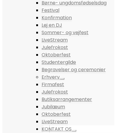
Børne- ungdomsfødselsdag
Festival
Konfirmation
Lej en DJ
Sommer- og vejfest
LiveStream
Julefrokost
Oktoberfest
Studentergilde
Begravelser og ceremonier
Erhverv
Firmafest
Julefrokost
Butiksarrangementer
Jubilæum
Oktoberfest
LiveStream
KONTAKT OS