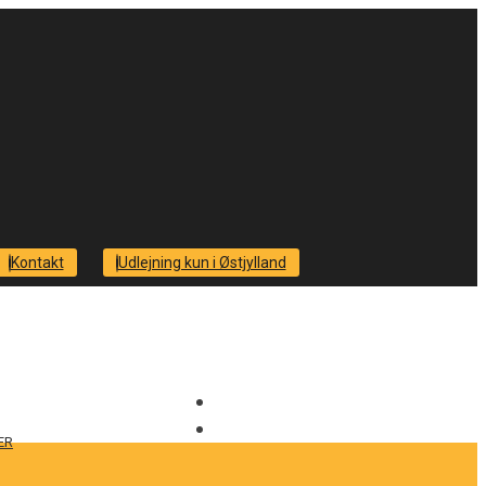
Kontakt
Udlejning kun i Østjylland
ER