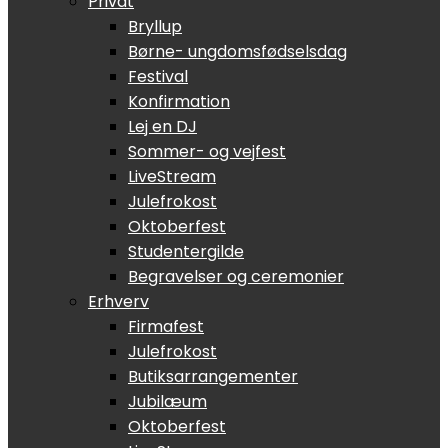
Privat
Bryllup
Børne- ungdomsfødselsdag
Festival
Konfirmation
Lej en DJ
Sommer- og vejfest
LiveStream
Julefrokost
Oktoberfest
Studentergilde
Begravelser og ceremonier
Erhverv
Firmafest
Julefrokost
Butiksarrangementer
Jubilæum
Oktoberfest