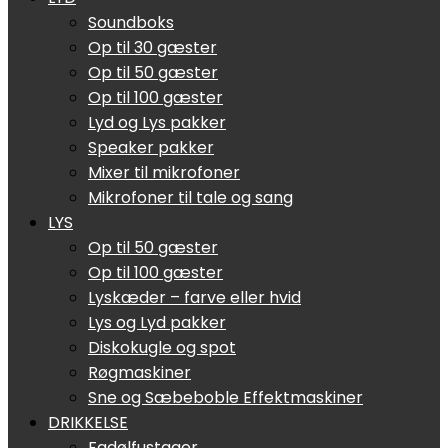
Soundboks
Op til 30 gæster
Op til 50 gæster
Op til 100 gæster
Lyd og Lys pakker
Speaker pakker
Mixer til mikrofoner
Mikrofoner til tale og sang
LYS
Op til 50 gæster
Op til 100 gæster
Lyskæder – farve eller hvid
Lys og Lyd pakker
Diskokugle og spot
Røgmaskiner
Sne og Sæbeboble Effektmaskiner
DRIKKELSE
Fadølfustager