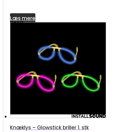
Læs mere
DKK0
Knæklys – Glowstick briller 1. stk