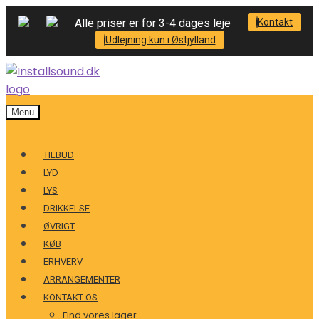
Alle priser er for 3-4 dages leje
Kontakt
Udlejning kun i Østjylland
Menu
TILBUD
LYD
LYS
DRIKKELSE
ØVRIGT
KØB
ERHVERV
ARRANGEMENTER
KONTAKT OS
Find vores lager