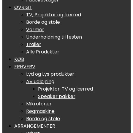
ØVRIGT
TV, Projektor og lærred
Borde og stole
Varmer
Underholdning til festen
Trailer
Alle Produkter
KØB
ERHVERV
Lyd og Lys produkter
AV udlejning
Projektor, TV og lærred
Speaker pakker
Mikrofoner
Røgmaskine
Borde og stole
ARRANGEMENTER