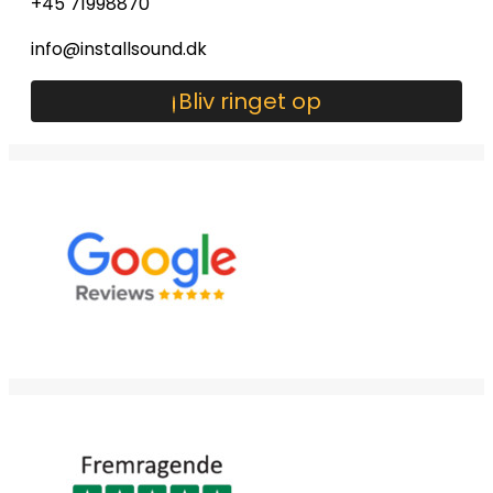
+45 71998870
info@installsound.dk
Bliv ringet op