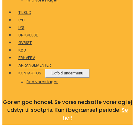
Find vores lager
TILBUD
LYD
LYS
DRIKKELSE
ØVRIGT
KØB
ERHVERV
ARRANGEMENTER
KONTAKT OS
Udfold undermenu
Find vores lager
Gør en god handel. Se vores nedsatte varer og lej
udstyr til spotpris. Kun i begrænset periode.
Se
her!