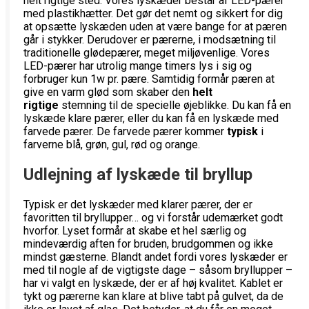
helt rigtige sted. Vores lyskæder består af LED-pærer
med plastikhætter. Det gør det nemt og sikkert for dig
at opsætte lyskæden uden at være bange for at pæren
går i stykker. Derudover er pærerne, i modsætning til
traditionelle glødepærer, meget miljøvenlige. Vores
LED-pærer har utrolig mange timers lys i sig og
forbruger kun 1w pr. pære. Samtidig formår pæren at
give en varm glød som skaber den
helt
rigtige
stemning til de specielle øjeblikke. Du kan få en
lyskæde klare pærer, eller du kan få en lyskæde med
farvede pærer. De farvede pærer kommer
typisk
i
farverne blå, grøn, gul, rød og orange.
Udlejning af lyskæde til bryllup
Typisk er det lyskæder med klarer pærer, der er
favoritten til bryllupper… og vi forstår udemærket godt
hvorfor. Lyset formår at skabe et hel særlig og
mindeværdig aften for bruden, brudgommen og ikke
mindst gæsterne. Blandt andet fordi vores lyskæder er
med til nogle af de vigtigste dage – såsom bryllupper –
har vi valgt en lyskæde, der er af høj kvalitet. Kablet er
tykt og pærerne kan klare at blive tabt på gulvet, da de