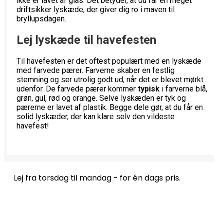
ikke er lavet af glas. Det betyder, at du får en meget
driftsikker lyskæde, der giver dig ro i maven til
bryllupsdagen.
Lej lyskæde til havefesten
Til havefesten er det oftest populært med en lyskæde
med farvede pærer. Farverne skaber en festlig
stemning og ser utrolig godt ud, når det er blevet mørkt
udenfor. De farvede pærer kommer
typisk
i farverne blå,
grøn, gul, rød og orange. Selve lyskæden er tyk og
pærerne er lavet af plastik. Begge dele gør, at du får en
solid lyskæder, der kan klare selv den vildeste
havefest!
Lej fra torsdag til mandag - for én dags pris.