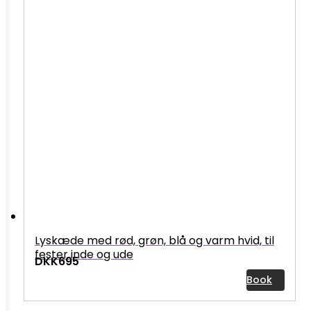
Lyskæde med rød, grøn, blå og varm hvid, til
fester inde og ude
DKK695
Book