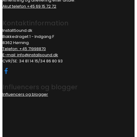
Afhentning og aflevering efter aftale.
Akut telefon +45 69 15 72 72
Kontaktinformation
InstallSound.dk
Bakkedraget 1 - Indgang F
8362 Hørning.
Telefon: +45 71998870
E-mail: info@installsound.dk
CVR/SE: 34 81 14 15/34 86 80 93
Influencers og blogger
Influencers og blogger