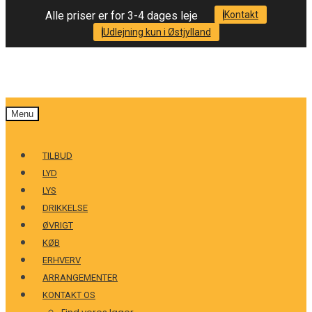
Alle priser er for 3-4 dages leje
Kontakt
Udlejning kun i Østjylland
Menu
TILBUD
LYD
LYS
DRIKKELSE
ØVRIGT
KØB
ERHVERV
ARRANGEMENTER
KONTAKT OS