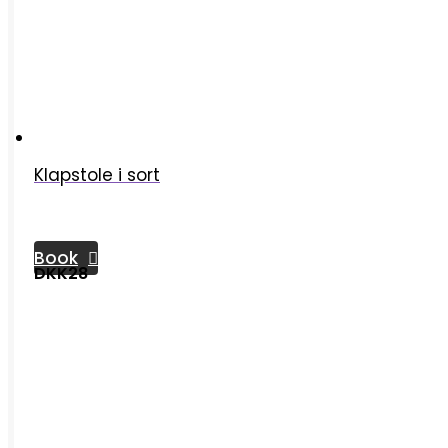
Klapstole i sort
Book
DKK28