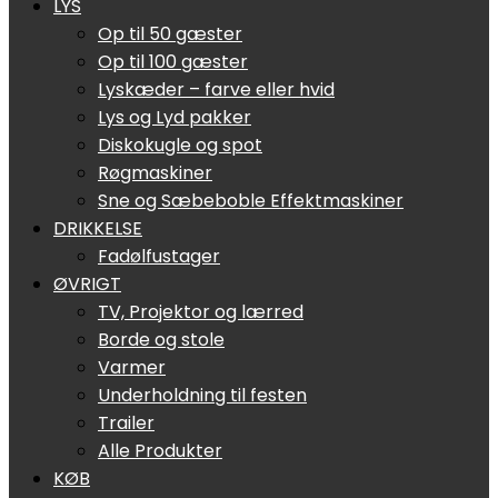
LYS
Op til 50 gæster
Op til 100 gæster
Lyskæder – farve eller hvid
Lys og Lyd pakker
Diskokugle og spot
Røgmaskiner
Sne og Sæbeboble Effektmaskiner
DRIKKELSE
Fadølfustager
ØVRIGT
TV, Projektor og lærred
Borde og stole
Varmer
Underholdning til festen
Trailer
Alle Produkter
KØB