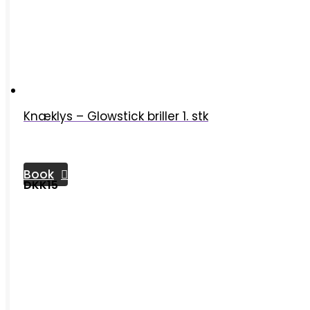
Knæklys – Glowstick briller 1. stk
Book
DKK15