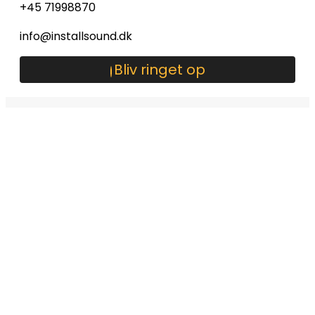
+45 71998870
info@installsound.dk
Bliv ringet op