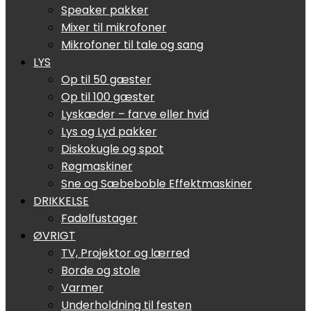
Speaker pakker
Mixer til mikrofoner
Mikrofoner til tale og sang
LYS
Op til 50 gæster
Op til 100 gæster
Lyskæder – farve eller hvid
Lys og Lyd pakker
Diskokugle og spot
Røgmaskiner
Sne og Sæbeboble Effektmaskiner
DRIKKELSE
Fadølfustager
ØVRIGT
TV, Projektor og lærred
Borde og stole
Varmer
Underholdning til festen