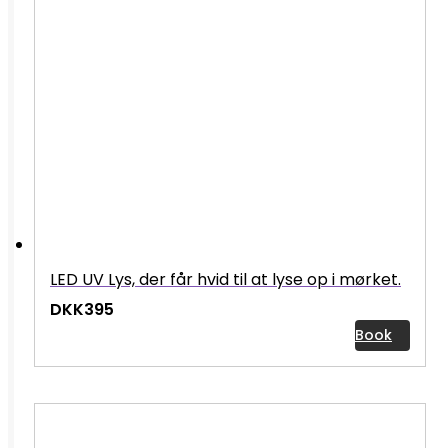
LED UV Lys, der får hvid til at lyse op i mørket.
DKK395
Book