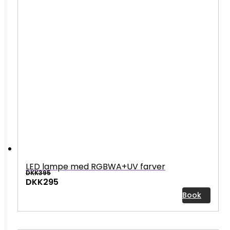
LED lampe med RGBWA+UV farver
DKK395
DKK295
Book