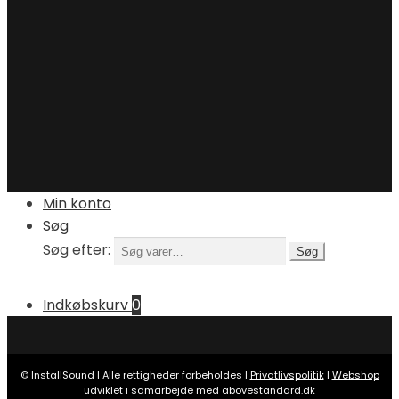
Min konto
Søg
Søg efter:
Søg
Indkøbskurv
0
© InstallSound | Alle rettigheder forbeholdes |
Privatlivspolitik
|
Webshop
udviklet i samarbejde med abovestandard.dk