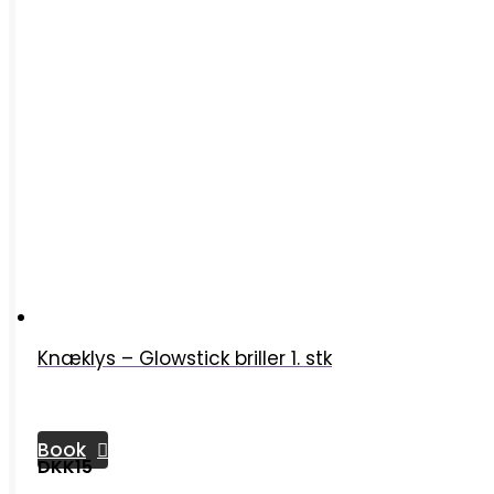
Knæklys – Glowstick briller 1. stk
Book
DKK15