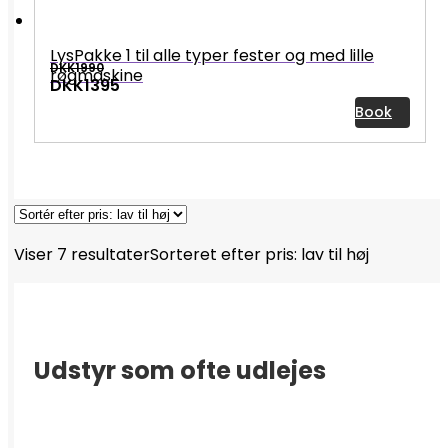
LysPakke 1 til alle typer fester og med lille
DKK1990
røgmaskine
DKK1395
Book
Viser 7 resultater
Sorteret efter pris: lav til høj
Udstyr som ofte udlejes