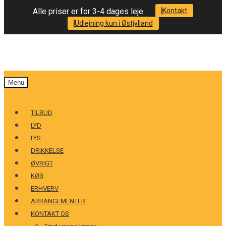
Alle priser er for 3-4 dages leje
Kontakt
Udlejning kun i Østjylland
Menu
TILBUD
LYD
LYS
DRIKKELSE
ØVRIGT
KØB
ERHVERV
ARRANGEMENTER
KONTAKT OS