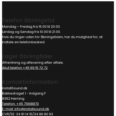
Telefon åbningstid
Mandag – Fredag fra 16.00 til 20.00.
Lørdag og Søndag fra 10.00 til 21.00.
Hvis du ringer uden for åbningstiden, har du mulighed for, at
indtale en telefonbesked.
Lager åbningtider
Afhentning og aflevering efter aftale.
Akut telefon +45 69 15 72 72
Kontaktinformation
InstallSound.dk
Bakkedraget 1 - Indgang F
8362 Hørning.
Telefon: +45 71998870
E-mail: info@installsound.dk
CVR/SE: 34 81 14 15/34 86 80 93