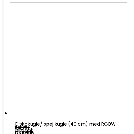
Diskokugle/ spejlkugle (40 cm) med RGBW
DKK795
pinspot
DKK695