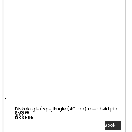
Diskokugle/ spejlkugle (40 cm) med hvid pin
DKK695
spot
DKK595
Book