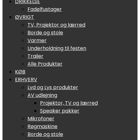
DRIKKELSE
Fadølfustager
ØVRIGT
TV, Projektor og lærred
Borde og stole
Varmer
Underholdning til festen
Trailer
Alle Produkter
KØB
ERHVERV
Lyd og Lys produkter
AV udlejning
Projektor, TV og lærred
Speaker pakker
Mikrofoner
Røgmaskine
Borde og stole