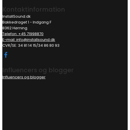
Kontaktinformation
InstallSound.dk
Bakkedraget 1 - Indgang F
8362 Hørning.
Telefon: +45 71998870
E-mail: info@installsound.dk
CVR/SE: 34 81 14 15/34 86 80 93
Influencers og blogger
Influencers og blogger