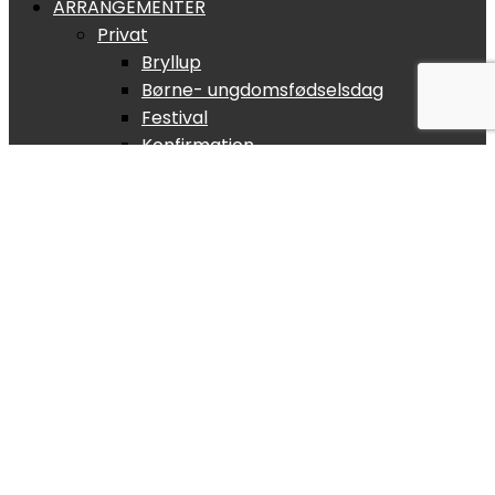
ARRANGEMENTER
Privat
Bryllup
Børne- ungdomsfødselsdag
Festival
Konfirmation
Lej en DJ
Sommer- og vejfest
LiveStream
Julefrokost
Oktoberfest
Studentergilde
Begravelser og ceremonier
Erhverv
Firmafest
Julefrokost
Butiksarrangementer
Jubilæum