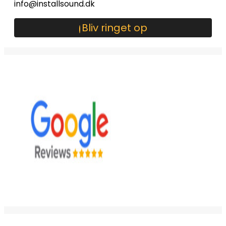
info@installsound.dk
Bliv ringet op