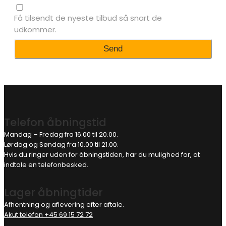
Få tilsendt de nyeste tilbud så snart de
udkommer.
Telefon åbningstid
Mandag – Fredag fra 16.00 til 20.00.
Lørdag og Søndag fra 10.00 til 21.00.
Hvis du ringer uden for åbningstiden, har du mulighed for, at
indtale en telefonbesked.
Lager åbningtider
Afhentning og aflevering efter aftale.
Akut telefon +45 69 15 72 72