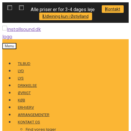
Alle priser er for 3-4 dages leje
Kontakt
Udlejning kun i Østjylland
Menu
TILBUD
LYD
LYS
DRIKKELSE
ØVRIGT
KØB
ERHVERV
ARRANGEMENTER
KONTAKT OS
Find vores lager